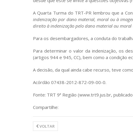
desde que este se limite a questões objetivas (
A Quarta Turma do TRT-PR lembrou que a Cons
indenização por dano material, moral ou à imag
direito à indenização pelo dano material ou moral 
Para os desembargadores, a conduta do trabal
Para determinar o valor da indenização, os d
(artigos 944 e 945, CC), bem como a condição ec
A decisão, da qual ainda cabe recurso, teve com
Acórdão 07438-2012-872-09-00-0.
Fonte: TRT 9ª Região (www.trt9.jus.br, publica
Compartilhe:
VOLTAR