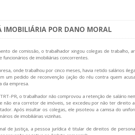
Á IMOBILIÁRIA POR DANO MORAL
o de comissão, o trabalhador xingou colegas de trabalho, ar
 funcionários de imobiliárias concorrentes.
presa, onde trabalhou por cinco meses, havia retido salários ile
om um pedido de reconvenção (ação do réu contra quem acusa
a da empresa.
T-PR, o trabalhador não comprovou a retenção de salário nem ap
 não era corretor de imóveis, se excedeu por não ter direito 
ador. Após insultar os colegas, ele pisoteou a camisa do unifor
rios de imobiliárias vizinhas.
l de Justiça, a pessoa jurídica é titular de direitos de person