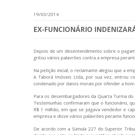
19/03/2014
EX-FUNCIONÁRIO INDENIZAR
Depois de um desentendimento sobre o pagament
gritou vários palavrões contra a empresa perante
Na petição inicial, o reclamante alegou que a em
A Taborá Imóveis Ltda, por sua vez, entrou c
condenado por danos morais por ofender a honr
Para os desembargadores da Quarta Turma do TR
Testemunhas confirmaram que o funcionário, que
R$ 1 milhão, em que se julgava vendedor e capt
empresa e disse vários palavrões perante funcioná
De acordo com a Súmula 227 do Superior Tribuna