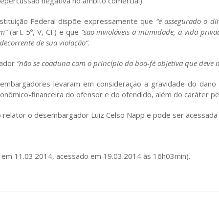
repercussão negativa no âmbito comercial).
tituição Federal dispõe expressamente que
“é assegurado o dir
em”
(art. 5º, V, CF) e que
“são invioláveis a intimidade, a vida pri
decorrente de sua violação”
.
hador
“não se coaduna com o princípio da boa-fé objetiva que deve no
esembargadores levaram em consideração a gravidade do dano 
onômico-financeira do ofensor e do ofendido, além do caráter pe
o relator o desembargador Luiz Celso Napp e pode ser acessada na
do em 11.03.2014, acessado em 19.03.2014 às 16h03min).