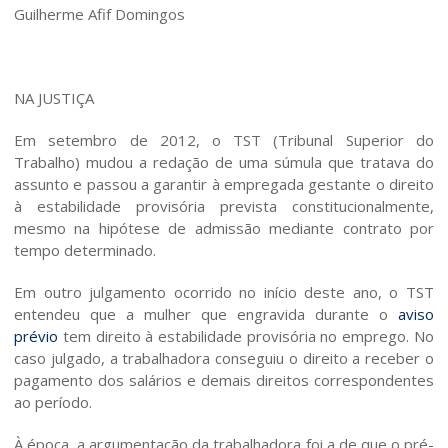
Guilherme Afif Domingos
NA JUSTIÇA
Em setembro de 2012, o TST (Tribunal Superior do
Trabalho) mudou a redação de uma súmula que tratava do
assunto e passou a garantir à empregada gestante o direito
à estabilidade provisória prevista constitucionalmente,
mesmo na hipótese de admissão mediante contrato por
tempo determinado.
O Escritório
Em outro julgamento ocorrido no início deste ano, o TST
entendeu que a mulher que engravida durante o
aviso
Área de Atuação
prévio
tem direito à estabilidade provisória no emprego. No
caso julgado, a trabalhadora conseguiu o direito a receber o
pagamento dos salários e demais direitos correspondentes
Formas de Ação
ao período.
À época, a argumentação da trabalhadora foi a de que o pré-