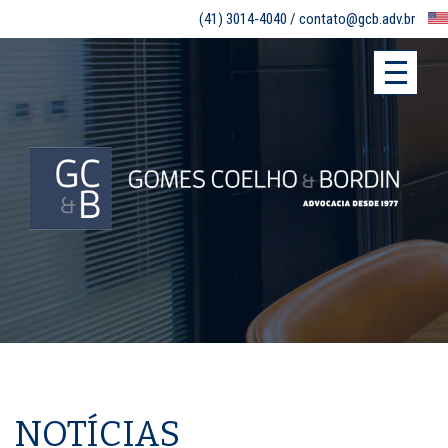
(41) 3014-4040 /
contato@gcb.adv.br
NOTÍCIAS