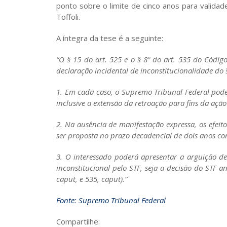
ponto sobre o limite de cinco anos para validad
Toffoli.
A íntegra da tese é a seguinte:
“O § 15 do art. 525 e o § 8º do art. 535 do Códig
declaração incidental de inconstitucionalidade do §
1. Em cada caso, o Supremo Tribunal Federal poder
inclusive a extensão da retroação para fins da ação
2. Na ausência de manifestação expressa, os efeit
ser proposta no prazo decadencial de dois anos co
3. O interessado poderá apresentar a arguição de
inconstitucional pelo STF, seja a decisão do STF a
caput, e 535, caput).”
Fonte: Supremo Tribunal Federal
Compartilhe: