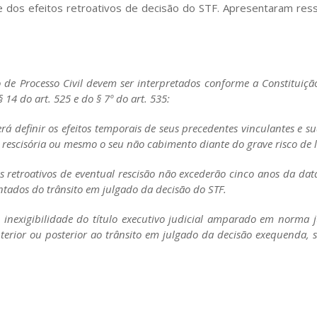
e dos efeitos retroativos de decisão do STF. Apresentaram ress
o de Processo Civil devem ser interpretados conforme a Constituiçã
 14 do art. 525 e do § 7º do art. 535:
á definir os efeitos temporais de seus precedentes vinculantes e su
 rescisória ou mesmo o seu não cabimento diante do grave risco de le
os retroativos de eventual rescisão não excederão cinco anos da dat
ntados do trânsito em julgado da decisão do STF.
 inexigibilidade do título executivo judicial amparado em norma ju
nterior ou posterior ao trânsito em julgado da decisão exequenda, sa