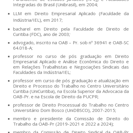
Integradas do Brasil (Unibrasil), em 2004;
LLM em Direito Empresarial Aplicado (Faculdade da
Indústria/IEL), em 2017;
bacharel em Direito pela Faculdade de Direito de
Curitiba (FDC), ano de 2003
;
advogado, inscrito na OAB – Pr. sob nº 36941 e OAB-SC
64.018-A;
professor no curso de pós graduação em Direito
Empresarial Aplicado e Análise Econômica do Direito e
em Relações Trabalhistas e Negociações Sindicais das
O Escritório
Faculdades da Indústria/IEL;
professor em curso de pós graduação e atualização em
Área de Atuação
Direito e Processo do Trabalho no Centro Universitário
Curitiba (UniCuritiba), na Escola Superior da Advocacia da
OAB-Pr. e na Escola de Direito da PUCPR;
Formas de Ação
professor de Direito Processual do Trabalho no Centro
Universitário Dom Bosco (UniDBSCO), 2007-2015;
membro e presidente da Comissão de Direito do
Equipe
Trabalho da OAB-Pr (2019-2021 e 2022 a 2024);
membro da Comissão de Direito Sindical da OAB-Pr