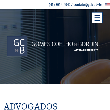
(41) 3014-4040 /
contato@gcb.adv.br
ADVOGADOS