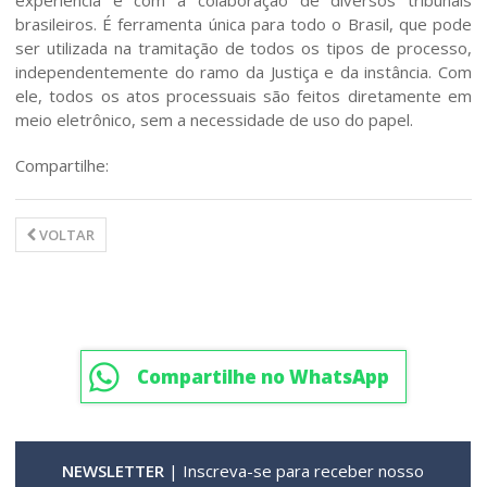
experiência e com a colaboração de diversos tribunais
Área de Atuação
brasileiros. É ferramenta única para todo o Brasil, que pode
ser utilizada na tramitação de todos os tipos de processo,
Formas de Ação
independentemente do ramo da Justiça e da instância. Com
ele, todos os atos processuais são feitos diretamente em
meio eletrônico, sem a necessidade de uso do papel.
Equipe
Compartilhe:
Notícias/Artigos
VOLTAR
Contato
Vídeos
Compartilhe no WhatsApp
NEWSLETTER
| Inscreva-se para receber nosso