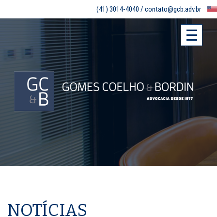
(41) 3014-4040 /
contato@gcb.adv.br
NOTÍCIAS